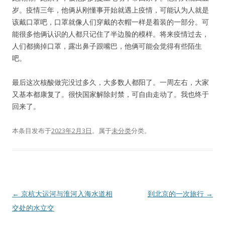
岁。疫情三年，他俩从刚懂事开始就遇上疫情，可能认为人就是
该戴口罩吧，口罩就像人们穿戴的衣帽一样是着装的一部分。可
能很多他俩认识的人都只记住了半边脸的模样。将来疫情过去，
人们都摘掉口罩，露出鼻子跟嘴巴，他俩可能会觉得有些陌生
吧。
最后这次核酸做完没过多久，大多数人都阳了。一周左右，大家
又基本都康复了。很快国家解除封禁，可自由走动了。我也终于
回来了。
本条目发布于
2023年2月3日
。属于
未分类
分类。
文
←
京杭大运河与淮河入海水道相
到北京的一次旅行
→
章
交处的水立交
导